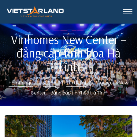
rk Vinh
Vinhomes New Center –
đẳng cấp tinh hoa Hà
Tĩnh
Homepage
V Blog
Tin dự án
Vinhomes New
Center – đẳng cấp tinh hoa Hà Tĩnh