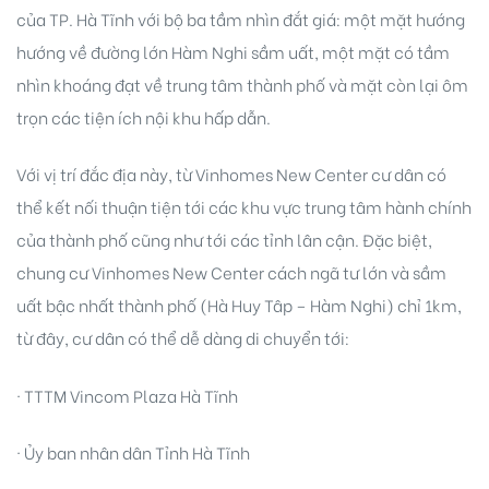
của TP. Hà Tĩnh với bộ ba tầm nhìn đắt giá: một mặt hướng
hướng về đường lớn Hàm Nghi sầm uất, một mặt có tầm
nhìn khoáng đạt về trung tâm thành phố và mặt còn lại ôm
trọn các tiện ích nội khu hấp dẫn.
Với vị trí đắc địa này, từ Vinhomes New Center cư dân có
thể kết nối thuận tiện tới các khu vực trung tâm hành chính
idences
của thành phố cũng như tới các tỉnh lân cận. Đặc biệt,
chung cư Vinhomes New Center cách ngã tư lớn và sầm
uất bậc nhất thành phố (Hà Huy Tâp – Hàm Nghi) chỉ 1km,
từ đây, cư dân có thể dễ dàng di chuyển tới:
· TTTM Vincom Plaza Hà Tĩnh
cean
· Ủy ban nhân dân Tỉnh Hà Tĩnh