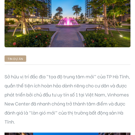
ng
TIN DỰ ÁN
ont
Sở hữu vị trí đắc địa “tọa độ trung tâm mới” của TP Hà Tĩnh,
quần thể tiện ích hoàn hảo dành riêng cho cư dân và được
phát triển bởi chủ đầu tư uy tín số 1 tại Việt Nam, Vinhomes
New Center đã nhanh chóng trở thành tâm điểm và được
đánh giá là “làn gió mới” của thị trường bất động sản Hà
Tĩnh.