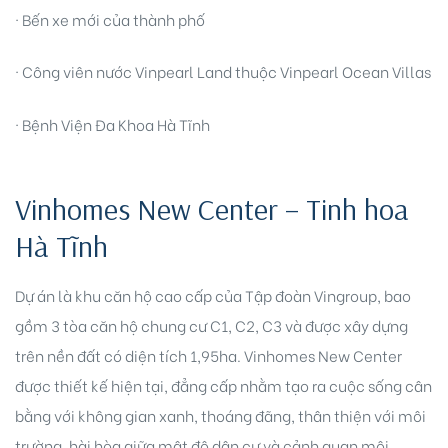
· Bến xe mới của thành phố
· Công viên nước Vinpearl Land thuộc Vinpearl Ocean Villas
· Bệnh Viện Đa Khoa Hà Tĩnh
Vinhomes New Center – Tinh hoa
Hà Tĩnh
Dự án là khu căn hộ cao cấp của Tập đoàn Vingroup, bao
gồm 3 tòa căn hộ chung cư C1, C2, C3 và được xây dựng
trên nền đất có diện tích 1,95ha. Vinhomes New Center
được thiết kế hiện tại, đẳng cấp nhằm tạo ra cuộc sống cân
bằng với không gian xanh, thoáng đãng, thân thiện với môi
trường, hài hòa giữa mật độ dân cư và cảnh quan môi