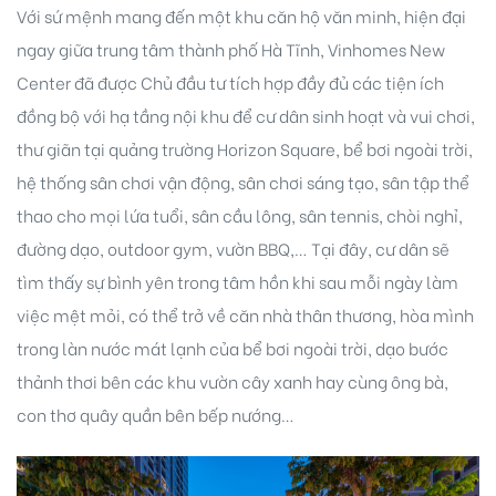
Với sứ mệnh mang đến một khu căn hộ văn minh, hiện đại
ngay giữa trung tâm thành phố Hà Tĩnh, Vinhomes New
Center đã được Chủ đầu tư tích hợp đầy đủ các tiện ích
đồng bộ với hạ tầng nội khu để cư dân sinh hoạt và vui chơi,
thư giãn tại quảng trường Horizon Square, bể bơi ngoài trời,
hệ thống sân chơi vận động, sân chơi sáng tạo, sân tập thể
thao cho mọi lứa tuổi, sân cầu lông, sân tennis, chòi nghỉ,
đường dạo, outdoor gym, vườn BBQ,… Tại đây, cư dân sẽ
tìm thấy sự bình yên trong tâm hồn khi sau mỗi ngày làm
việc mệt mỏi, có thể trở về căn nhà thân thương, hòa mình
trong làn nước mát lạnh của bể bơi ngoài trời, dạo bước
thảnh thơi bên các khu vườn cây xanh hay cùng ông bà,
con thơ quây quần bên bếp nướng…