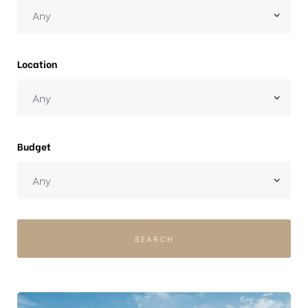
Location
ng
Budget
ont
SEARCH