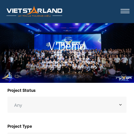
rk Vinh
V Demo
Homepage
V Demo
Project Status
Project Type