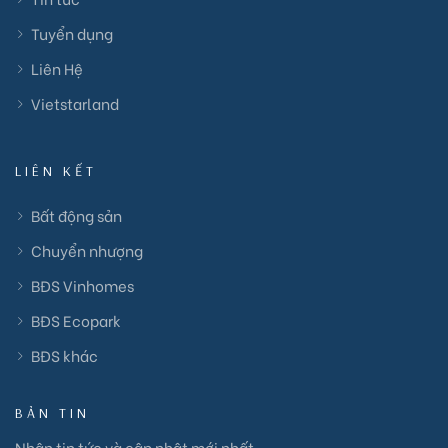
Tuyển dụng
Liên Hệ
Vietstarland
LIÊN KẾT
Bất động sản
Chuyển nhượng
BĐS Vinhomes
BĐS Ecopark
BĐS khác
BẢN TIN
Nhận tin tức và cập nhật mới nhất