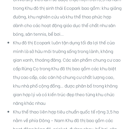
trong Khu đô thị sinh thái Ecopark bao gồm: khu giảng
đường, khu nghiên cứu và khu thể thao phức hợp
dành cho các hoạt động giáo dục thể chất như sân
bóng, sân tennis, bể bơi…
Khu đô thị Ecopark luôn tận dụng tối đa lợi thế của
mình là sở hữu môi trường sống trong lành, không
gian xanh, thoáng đãng. Các sản phẩm
chung cư cao
cấp Rừng Cọ
trong Khu đô thị bao gồm các khu biệt
thự cao cấp, các căn hộ chung cư chất lượng cao,
khu nhà phố cộng đồng… được phân bố trong không
gian hợp lý và có kiến trúc đẹp theo từng khu chức
năng khác nhau
Khu thể thao liên hợp tiêu chuẩn quốc tế rộng 3,5 ha
nằm về phía Đông – Nam Khu đô thị bao gồm các
hoạt động bóng đá, cricket, đường chạy, bể bơi, sân