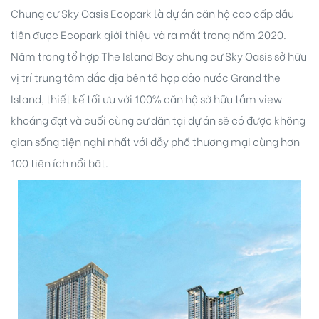
Chung cư Sky Oasis Ecopark là dự án căn hộ cao cấp đầu
tiên được Ecopark giới thiệu và ra mắt trong năm 2020.
Năm trong tổ hợp The Island Bay chung cư Sky Oasis sở hữu
vị trí trung tâm đắc địa bên tổ hợp đảo nước Grand the
Island, thiết kế tối ưu với 100% căn hộ sở hữu tầm view
khoáng đạt và cuối cùng cư dân tại dự án sẽ có được không
ng
gian sống tiện nghi nhất với dẫy phố thương mại cùng hơn
ont
100 tiện ích nổi bật.