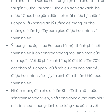
lớn nhất miền Bắc sở hữu tổng diện tích phát triển lên
tới gần 500ha.Với hơn 110ha diện tích cây xanh, hồ
nước “Chưa bao gồm diện tích mặt nước tự nhiên”,
Ecopark là không gian lý tưởng để mang lại cho
những cư dân tại đây cảm giác được hòa mình với
thiên nhiên
Ý tưởng chủ đạo của Ecopark là một thành phố nơi
thiên nhiên luôn căng tràn trong mọi sinh hoạt của
con người. Với độ phủ xanh từng lô đất lên đến 70%,
đặt chân tới Ecopark, dù ở bất cứ vị trí nào bạn đều
được hòa mình vào sự yên bình đến thuần khiết của
thiên nhiên.
Nhằm mang đến cho cư dân Khu đô thị một cuộc
sống tiện ích trọn vẹn, Nhà cộng đồng được xem như
nơi sinh hoạt chung dành cho từng khu dân cư với