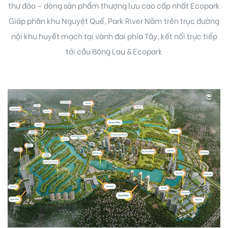
thự đảo – dòng sản phẩm thượng lưu cao cấp nhất Ecopark
Giáp phân khu Nguyệt Quế, Park River Nằm trên trục đường
nội khu huyết mạch tại vành đai phía Tây, kết nối trực tiếp
tới cầu Bông Lau & Ecopark
Biên
 Park