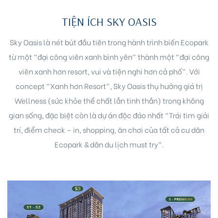
TIỆN ÍCH SKY OASIS
Sky Oasis là nét bút đầu tiên trong hành trình biến Ecopark
từ một “đại công viên xanh bình yên” thành một “đại công
viên xanh hơn resort, vui và tiện nghi hơn cả phố”. Với
concept “Xanh hơn Resort”, Sky Oasis thụ hưởng giá trị
Wellness (sức khỏe thể chất lẫn tinh thần) trong không
gian sống, đặc biệt còn là dự án độc đáo nhất “Trái tim giải
trí, điểm check – in, shopping, ăn chơi của tất cả cư dân
Ecopark & dân du lịch must try”.