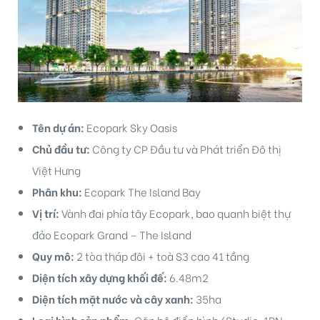
Tên dự án:
Ecopark Sky Oasis
ri
Chủ đầu tư:
Công ty CP Đầu tư và Phát triển Đô thị
Việt Hưng
Phân khu:
Ecopark The Island Bay
Vị trí:
Vành đai phía tây Ecopark, bao quanh biệt thự
đảo Ecopark Grand – The Island
Quy mô:
2 tòa tháp đôi + toà S3 cao 41 tầng
Diện tích xây dựng khối đế:
6.48m2
Diện tích mặt nước và cây xanh:
35ha
Loại hình sản phẩm
: Căn hộ điển hình (Studio, 1PN,