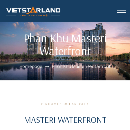
rk Vinh
Phân Khu Masteri
Waterfront
Homepage
Phân Khu Masteri Waterfront
VINHOMES OCEAN PARK
MASTERI WATERFRONT