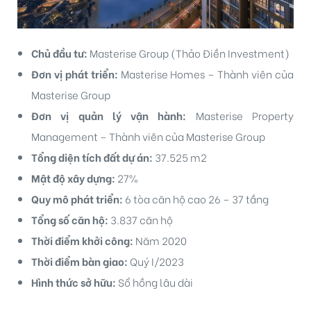
Chủ đầu tư:
Masterise Group (Thảo Điền Investment)
Đơn vị phát triển:
Masterise Homes – Thành viên của
Masterise Group
Đơn vị quản lý vận hành:
Masterise Property
ri
Management – Thành viên của Masterise Group
Tổng diện tích đất dự án:
37.525 m2
Mật độ xây dựng:
27%
Quy mô phát triển:
6 tòa căn hộ cao 26 – 37 tầng
Tổng số căn hộ:
3.837 căn hộ
Thời điểm khởi công:
Năm 2020
Thời điểm bàn giao:
Quý I/2023
Hình thức sở hữu:
Sổ hồng lâu dài