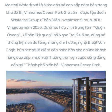
Masteri Waterfront là 6 tòa căn hộ cao cấp nằm bên trong
khu đô thị Vinhomes Ocean Park Gia Lâm, được tập đoàn
Masterise Group (Thảo Điền Investment) mua lại từ
Vingroup năm 2020. Dự án sở hữu vị trí trung tâm “Quận
Ocean”, kế bên “kỳ quan” hồ Ngọc Trai 24.5 ha, cùng hệ
thống tiện ích đa tầng, mang âm hưởng nghệ thuật Van
ng
Gogh, hứa hẹn sẽ là điểm đến hoàn hảo cho những khách
ont
hàng cao cấp, muốn tận hưởng trọn vẹn cuộc sống đẳng
cấp tại “Thành phố biển hồ” Vinhomes Ocean Park.