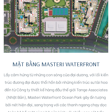
MẶT BẰNG MASTERI WATERFRONT
Lấy cảm hứng từ những con sóng của đại dương, với lối kiến
trúc đương đại được thổi hồn bởi những kiến trúc sư tài hoa
đến từ Công ty thiết kế hàng đầu thế giới Tange Associates
(Nhật Bản), Masteri Waterfront Ocean Park gây ấn tượng
bởi nét hiện đại, sang trọng với các thanh ngang chạy dọc
toàn bộ bề mặt cùng hệ cửa kính với chiều cao sát trần