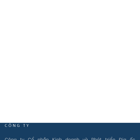
VP10:HV 75 đường Hùng Vương, KDT Eco Central Park, xã
Hưng Hoà, TP Vinh, Nghệ An.
VP11: HD.S05A KĐT Vinhomes Marina, Phường Vĩnh
Niệm, Quận Lê Chân, TP Hải Phòng
EMAIL
info@vietstarland.com
CÔNG TY
Công ty Cổ phần Kinh doanh và Phát triển Địa ốc