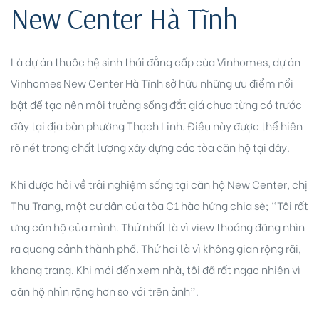
New Center Hà Tĩnh
Là dự án thuộc hệ sinh thái đẳng cấp của Vinhomes, dự án
Vinhomes New Center Hà Tĩnh sở hữu những ưu điểm nổi
bật để tạo nên môi trường sống đắt giá chưa từng có trước
đây tại địa bàn phường Thạch Linh. Điều này được thể hiện
idences
rõ nét trong chất lượng xây dựng các tòa căn hộ tại đây.
Khi được hỏi về trải nghiệm sống tại căn hộ New Center, chị
Thu Trang, một cư dân của tòa C1 hào hứng chia sẻ; “Tôi rất
ưng căn hộ của mình. Thứ nhất là vì view thoáng đãng nhìn
ra quang cảnh thành phố. Thứ hai là vì không gian rộng rãi,
cean
khang trang. Khi mới đến xem nhà, tôi đã rất ngạc nhiên vì
căn hộ nhìn rộng hơn so với trên ảnh”.