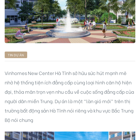
ng
TIN DỰ ÁN
ont
Vinhomes New Center Hà Tĩnh sở hữu sức hút mạnh mẽ
nhờ hệ thống tiện ích đẳng cấp cùng loại hình căn hộ hiện
đại, thỏa mãn trọn vẹn nhu cầu về cuộc sống đẳng cấp của
người dân miền Trung. Dự án là một “làn gió mới” trên thị
trường bất động sản Hà Tĩnh nói riêng và khu vực Bắc Trung
Bộ nói chung