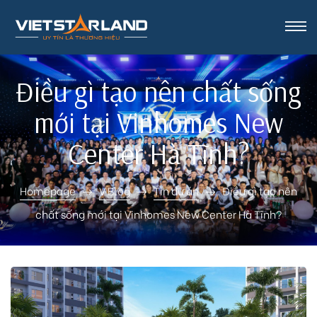
rk Vinh
Điều gì tạo nên chất sống
mới tại Vinhomes New
Center Hà Tĩnh?
Homepage
V Blog
Tin dự án
Điều gì tạo nên
chất sống mới tại Vinhomes New Center Hà Tĩnh?