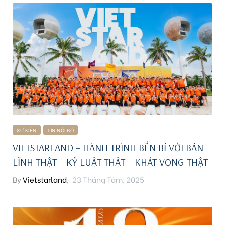
idences
SỰ KIỆN
TIN NỘI BỘ
VIETSTARLAND – HÀNH TRÌNH BỀN BỈ VỚI BẢN
LĨNH THẬT – KỶ LUẬT THẬT – KHÁT VỌNG THẬT
By
Vietstarland
,
23 Tháng Tám, 2025
cean