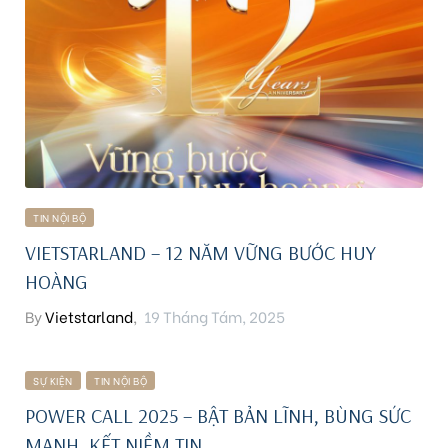
TIN NỘI BỘ
VIETSTARLAND – 12 NĂM VỮNG BƯỚC HUY
HOÀNG
By
Vietstarland
,
19 Tháng Tám, 2025
SỰ KIỆN
TIN NỘI BỘ
POWER CALL 2025 – BẬT BẢN LĨNH, BÙNG SỨC
MẠNH, KẾT NIỀM TIN