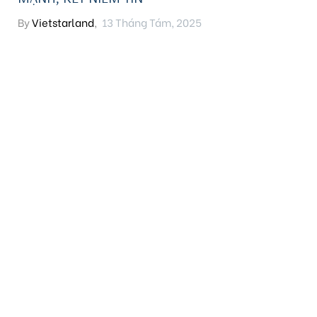
By
Vietstarland
,
13 Tháng Tám, 2025
Biên
 Park
HOTLINE
PHONE
0969316666
Địa chỉ:
Trụ sở chính: Số 1S06 tầng 1, tòa nhà S6B, đường Hội Xá, P.
Phúc Lợi, Q. Long Biên, TP. Hà Nội.