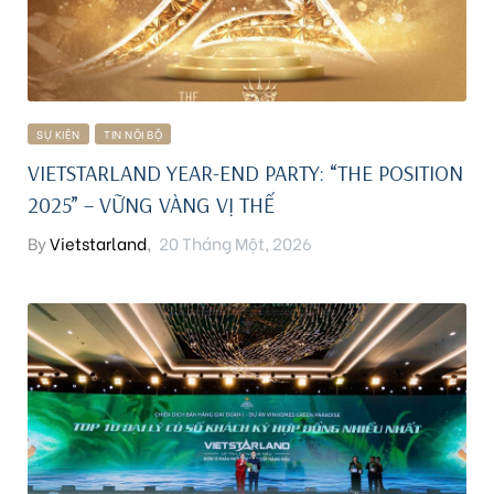
SỰ KIỆN
TIN NỘI BỘ
VIETSTARLAND YEAR-END PARTY: “THE POSITION
ng
2025” – VỮNG VÀNG VỊ THẾ
ont
By
Vietstarland
,
20 Tháng Một, 2026