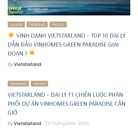
SỰ KIỆN
TIN NỘI BỘ
TIN TỨC
VINH DANH VIETSTARLAND – TOP 10 ĐẠI LÝ
DẪN ĐẦU VINHOMES GREEN PARADISE GIAI
ĐOẠN 1
ri
By
Vietstarland
,
TIN NỘI BỘ
TIN TỨC
VIETSTARLAND – ĐẠI LÝ F1 CHIẾN LƯỢC PHÂN
PHỐI DỰ ÁN VINHOMES GREEN PARADISE CẦN
GIỜ
By
Vietstarland
,
23 Tháng Chín, 2025