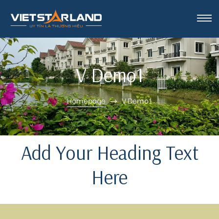
rk Vinh
V Demo1
Homepage
V Demo1
Add Your Heading Text
Here