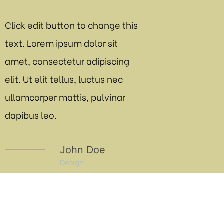
Click edit button to change this
Click edit butt
text. Lorem ipsum dolor sit
text. Lorem ips
amet, consectetur adipiscing
amet, consecte
elit. Ut elit tellus, luctus nec
elit. Ut elit tel
ng
ullamcorper mattis, pulvinar
ullamcorper mat
ont
dapibus leo.
dapibus leo.
John Doe
J
Design
De