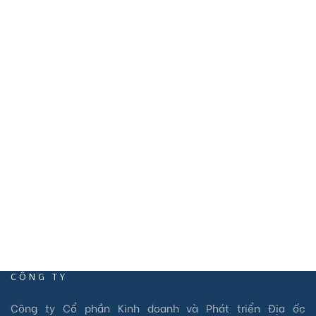
VP10:HV 75 đường Hùng Vương, KDT Eco Central Park, xã
Hưng Hoà, TP Vinh, Nghệ An.
VP11: HD.S05A KĐT Vinhomes Marina, Phường Vĩnh
Niệm, Quận Lê Chân, TP Hải Phòng
EMAIL
info@vietstarland.com
CÔNG TY
Công ty Cổ phần Kinh doanh và Phát triển Địa ốc