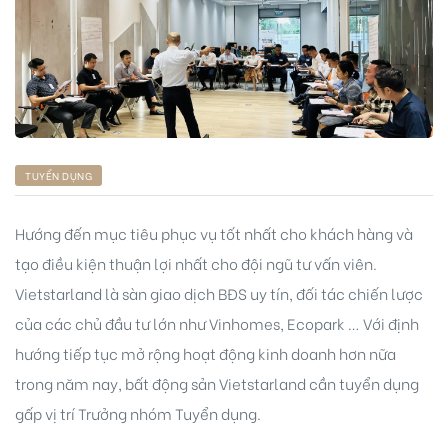
ng
TUYỂN DỤNG
ont
Hướng đến mục tiêu phục vụ tốt nhất cho khách hàng và
tạo điều kiện thuận lợi nhất cho đội ngũ tư vấn viên.
Vietstarland là sàn giao dịch BĐS uy tín, đối tác chiến lược
của các chủ đầu tư lớn như Vinhomes, Ecopark … Với định
hướng tiếp tục mở rộng hoạt động kinh doanh hơn nữa
trong năm nay, bất động sản Vietstarland cần tuyển dụng
gấp vị trí Trưởng nhóm Tuyển dụng.