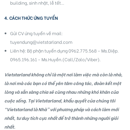
building, sinh nhật, lễ tết…
4. CÁCH THỨC ỨNG TUYỂN
Gửi CV ứng tuyển về mail:
tuyendung@vietstarland.com
Biên
Liên hệ: Bộ phận tuyển dụng 0962.775.568 – Ms.Điệp.
0965.196.161 – Ms.Huyền.(Call/Zalo/Viber).
 Park
Vietstarland không chỉ là một nơi làm việc mà còn là nhà,
là nơi mà các bạn có thể yên tâm công tác, đoàn kết một
lòng và sẵn sàng chia sẻ cùng nhau những khó khăn của
cuộc sống. Tại Vietstarland, khẩu quyết của chúng tôi
“Vietstarland là Nhà” với phương pháp và cách làm mới
nhất, tư duy tích cực nhất để trở thành những người giỏi
nhất.