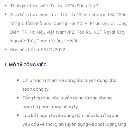
Thời gian làm việc: Từ thứ 2 đến Sáng thứ 7
Địa điểm làm việc:Trụ sở chính: VP Vietstarland Số 1S06
tầng 1, tòa nhà S6B, đường Hội Xá, P. Phúc Lợi, Q. Long
Biên, TP. Hà Nội, Việt NamVP2: Tòa R6, KĐT Royal City,
Nguyễn Trãi, Thanh Xuân, Hà Nội.
Hạn nộp hồ sơ: 05/11/2022
ri
1. MÔ TẢ CÔNG VIỆC.
Chịu trách nhiệm về công tác tuyển dụng cho
toàn công ty.
Tổng hợp nhu cầu tuyển dụng từ các phòng
ban/bộ phận trong công ty.
Lập kế hoạch tuyển dụng đảm bảo đáp ứng các
yêu cầu về thời gian tuyển dụng và chất lượng ứng