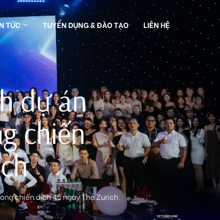
IN TỨC
TUYỂN DỤNG & ĐÀO TẠO
LIÊN HỆ
nh dự án
g chiến
ich
ong chiến dịch 45 ngày The Zurich