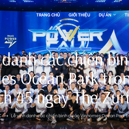
TRANG CHỦ
GIỚI THIỆU
DỰ ÁN
T
 danh các chiến bi
es Ocean Park tron
ch 45 ngày The Zur
C
Lễ vinh danh các chiến binh dự án Vinhomes Ocean Park tr