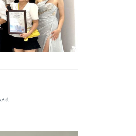
nghề.
.