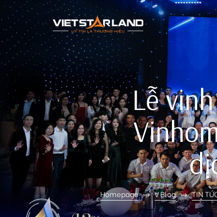
rk Vinh
Lễ vinh
Vinhom
dị
Homepage
V Blog
TIN TỨ