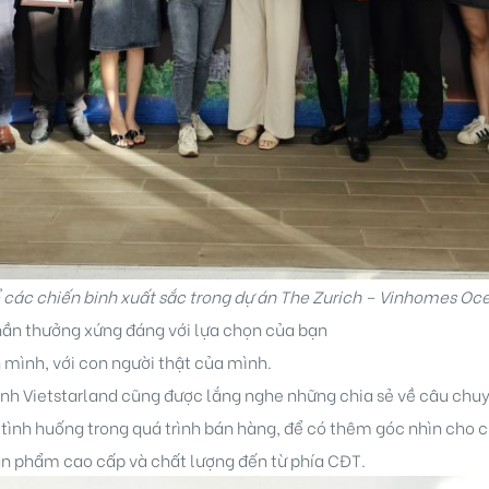
 các chiến binh xuất sắc trong dự án The Zurich – Vinhomes Oc
hần thưởng xứng đáng với lựa chọn của bạn
 mình, với con người thật của mình.
binh Vietstarland cũng được lắng nghe những chia sẻ về câu chu
g tình huống trong quá trình bán hàng, để có thêm góc nhìn cho 
ản phẩm cao cấp và chất lượng đến từ phía CĐT.