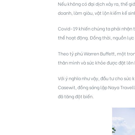
Nếu không có đại dịch xảy ra, thế g
doanh, làm giàu, vật lộn kiếm kế sin
Covid-19 khiến chúng ta phải nhận t
thể hoạt động. Đồng thời, nguồn lực 
Theo tỷ phú Warren Buffett, một tron
idences
thân mình và sức khỏe được đặt lên h
Với ý nghĩa như vậy, đầu tư cho sức 
Casewit, đồng sáng lập Naya Travell
đã tăng đột biến.
cean