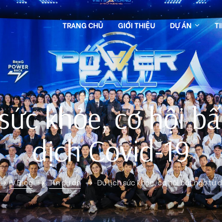
TRANG CHỦ
GIỚI THIỆU
DỰ ÁN
T
 sức khỏe, cơ hội bấ
dịch Covid-19
V Blog
Tin dự án
Du lịch sức khỏe, cơ hội bất ngờ từ 