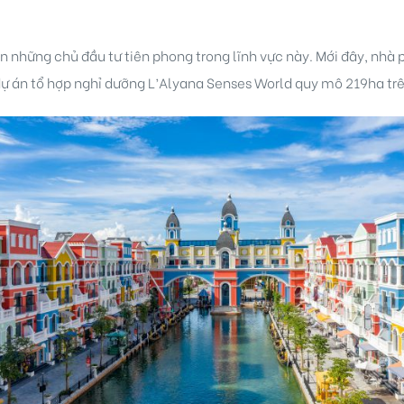
ện những chủ đầu tư tiên phong trong lĩnh vực này. Mới đây, nhà
dự án tổ hợp nghỉ dưỡng L’Alyana Senses World quy mô 219ha trê