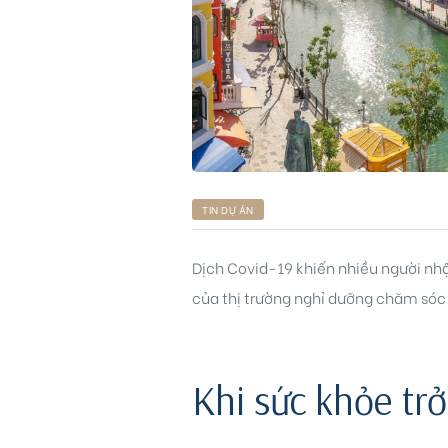
ri
TIN DỰ ÁN
Dịch Covid-19 khiến nhiều người nhậ
của thị trường nghỉ dưỡng chăm sóc
Khi sức khỏe tr