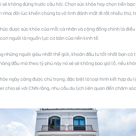
iới sẽ không đứng trước câu hỏi: Chọn sức khỏe hay chọn tiền bạ
h nhai đôi lúc khiến chúng ta vô tình đánh mất đi rất nhiều thứ, 
hức được sức khỏe của mỗi cá nhân và cộng đồng chính là điều k
con người là nguồn lực cơ bản của nền kinh tế.
g những người giàu nhất thế giới, khoản đầu tư tốt nhất bạn có 
àng đầu mà theo tỷ phú này nó sẽ sẽ không bao giờ lỗ, nếu không 
khỏe ngày càng được chú trọng, đặc biệt là loại hình kết hợp du
er chia sẻ với CNN rằng, nhu cầu du lịch liên quan đến chăm só