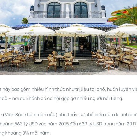
này bao gồm nhiều hình thức như trị liệu tại chỗ, huấn luyện v
đỏ – nơi du khách có cơ hội gặp gỡ nhiều người nổi tiếng.
e (Viện Sức khỏe toàn cầu) cho thấy, sự phổ biến của du lịch ch
 khoảng 563 tỷ USD vào năm 2015 đến 639 tỷ USD trong năm 201
tăng khoảng 3% mỗi năm.