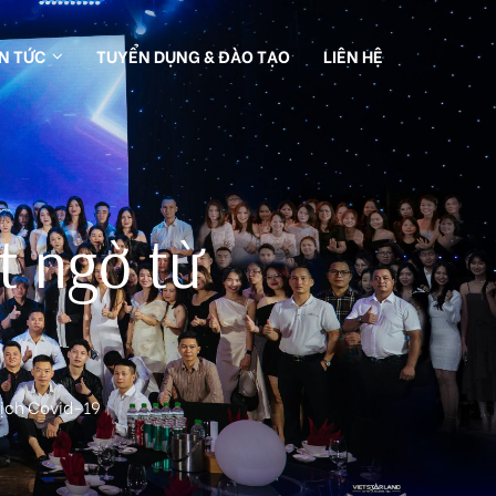
IN TỨC
TUYỂN DỤNG & ĐÀO TẠO
LIÊN HỆ
t ngờ từ
dịch Covid-19