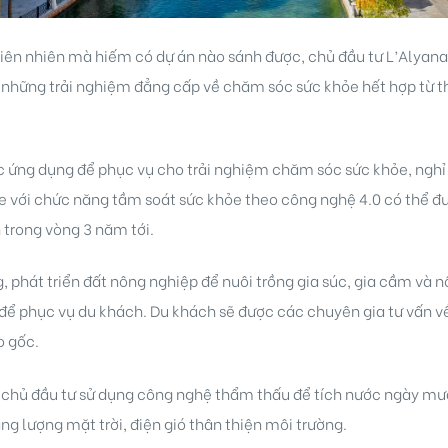
thiên nhiên mà hiếm có dự án nào sánh được, chủ đầu tư L’Alyan
những trải nghiệm đẳng cấp về chăm sóc sức khỏe hết hợp từ th
ợc ứng dụng để phục vụ cho trải nghiệm chăm sóc sức khỏe, nghỉ 
với chức năng tầm soát sức khỏe theo công nghệ 4.0 có thể đưa
 trong vòng 3 năm tới.
 phát triển đất nông nghiệp để nuôi trồng gia súc, gia cầm và 
ể phục vụ du khách. Du khách sẽ được các chuyên gia tư vấn về
o gốc.
chủ đầu tư sử dụng công nghệ thẩm thấu để tích nước ngày mư
g lượng mặt trời, điện gió thân thiện môi trường.