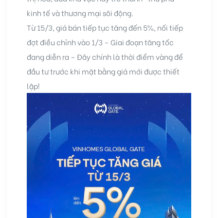
kinh tế và thương mại sôi động.
Từ 15/3, giá bán tiếp tục tăng đến 5%, nối tiếp
đợt điều chỉnh vào 1/3 – Giai đoạn tăng tốc
đang diễn ra – Đây chính là thời điểm vàng để
đầu tư trước khi mặt bằng giá mới được thiết
lập!
idences
cean