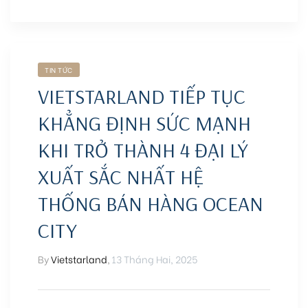
TIN TỨC
VIETSTARLAND TIẾP TỤC
KHẲNG ĐỊNH SỨC MẠNH
KHI TRỞ THÀNH 4 ĐẠI LÝ
XUẤT SẮC NHẤT HỆ
THỐNG BÁN HÀNG OCEAN
CITY
By
Vietstarland
,
13 Tháng Hai, 2025