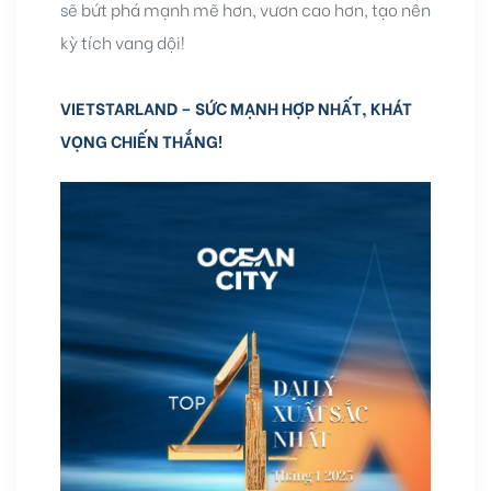
sẽ bứt phá mạnh mẽ hơn, vươn cao hơn, tạo nên
kỳ tích vang dội!
VIETSTARLAND – SỨC MẠNH HỢP NHẤT, KHÁT
VỌNG CHIẾN THẮNG!