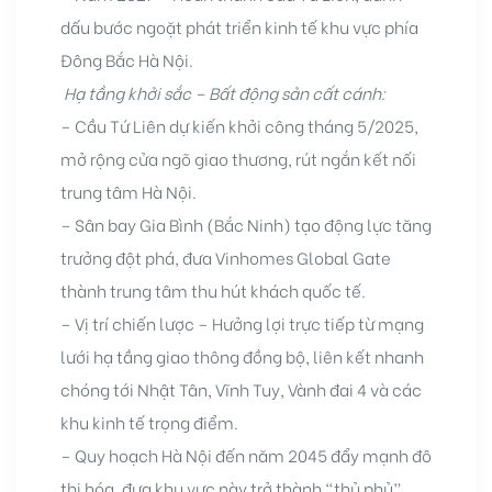
dấu bước ngoặt phát triển kinh tế khu vực phía
Đông Bắc Hà Nội.
Hạ tầng khởi sắc – Bất động sản cất cánh:
–
Cầu Tứ Liên dự kiến khởi công tháng 5/2025,
mở rộng cửa ngõ giao thương, rút ngắn kết nối
trung tâm Hà Nội.
ri
–
Sân bay Gia Bình (Bắc Ninh) tạo động lực tăng
trưởng đột phá, đưa Vinhomes Global Gate
thành trung tâm thu hút khách quốc tế.
–
Vị trí chiến lược – Hưởng lợi trực tiếp từ mạng
lưới hạ tầng giao thông đồng bộ, liên kết nhanh
chóng tới Nhật Tân, Vĩnh Tuy, Vành đai 4 và các
khu kinh tế trọng điểm.
– Quy hoạch Hà Nội đến năm 2045 đẩy mạnh đô
thị hóa, đưa khu vực này trở thành “thủ phủ”