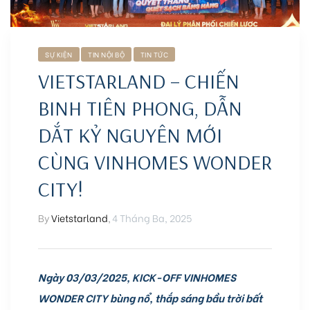
SỰ KIỆN
TIN NỘI BỘ
TIN TỨC
VIETSTARLAND – CHIẾN
BINH TIÊN PHONG, DẪN
Biên
DẮT KỶ NGUYÊN MỚI
 Park
CÙNG VINHOMES WONDER
CITY!
By
Vietstarland
,
4 Tháng Ba, 2025
Ngày 03/03/2025, KICK-OFF VINHOMES
WONDER CITY bùng nổ, thắp sáng bầu trời bất