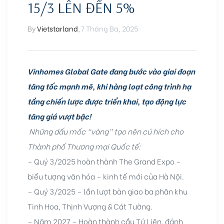
15/3 LÊN ĐẾN 5%
By
Vietstarland
,
7 Tháng Ba, 2025
Vinhomes Global Gate đang bước vào giai đoạn
ng
tăng tốc mạnh mẽ, khi hàng loạt công trình hạ
tầng chiến lược được triển khai, tạo động lực
ont
tăng giá vượt bậc!
Những dấu mốc “vàng” tạo nên cú hích cho
Thành phố Thương mại Quốc tế:
–
Quý 3/2025 hoàn thành The Grand Expo –
biểu tượng văn hóa – kinh tế mới của Hà Nội.
– Quý 3/2025 – lần lượt bàn giao ba phân khu
Tinh Hoa, Thịnh Vượng & Cát Tường.
–
Năm 2027 – Hoàn thành cầu Tứ Liên, đánh