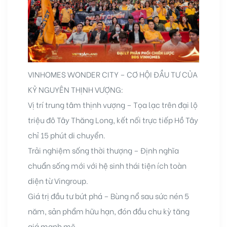
VINHOMES WONDER CITY – CƠ HỘI ĐẦU TƯ CỦA
KỶ NGUYÊN THỊNH VƯỢNG:
Vị trí trung tâm thịnh vượng – Tọa lạc trên đại lộ
triệu đô Tây Thăng Long, kết nối trực tiếp Hồ Tây
chỉ 15 phút di chuyển.
Trải nghiệm sống thời thượng – Định nghĩa
chuẩn sống mới với hệ sinh thái tiện ích toàn
diện từ Vingroup.
Giá trị đầu tư bứt phá – Bùng nổ sau sức nén 5
năm, sản phẩm hữu hạn, đón đầu chu kỳ tăng
giá mạnh mẽ