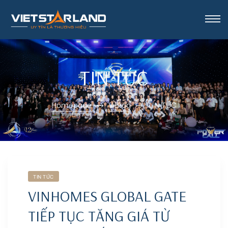
rk Vinh
TIN TỨC
Homepage
V Blog
TIN TỨC
TIN TỨC
VINHOMES GLOBAL GATE
TIẾP TỤC TĂNG GIÁ TỪ