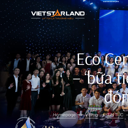
rk Vinh
Eco Ce
– ‘bữa t
đón
Homepage
V Blog
TIN TỨC