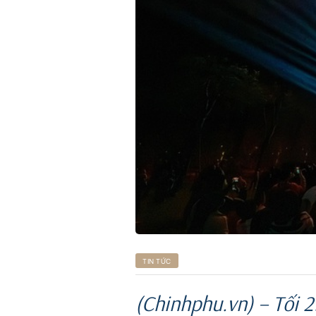
ri
TIN TỨC
(Chinhphu.vn) – Tối 