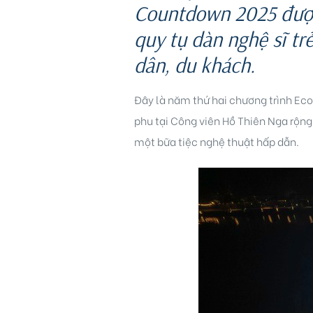
Countdown 2025 được 
quy tụ dàn nghệ sĩ tr
dân, du khách.
Đây là năm thứ hai chương trình Eco
phu tại Công viên Hồ Thiên Nga rộn
idences
một bữa tiệc nghệ thuật hấp dẫn.
cean