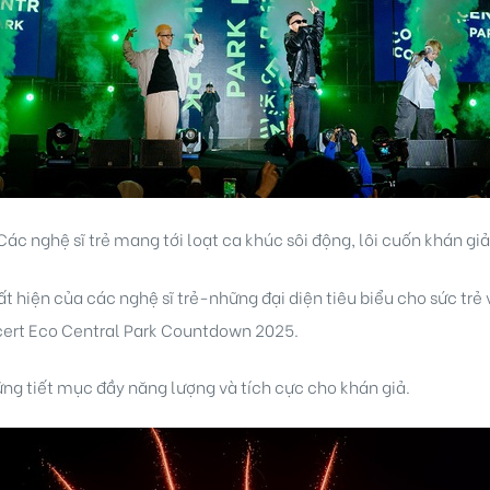
Các nghệ sĩ trẻ mang tới loạt ca khúc sôi động, lôi cuốn khán giả
ất hiện của các nghệ sĩ trẻ-những đại diện tiêu biểu cho sức tr
ncert Eco Central Park Countdown 2025.
g tiết mục đầy năng lượng và tích cực cho khán giả.