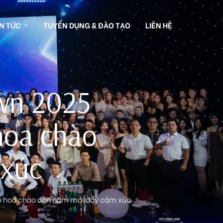
IN TỨC
TUYỂN DỤNG & ĐÀO TẠO
LIÊN HỆ
wn 2025
 hoa chào
 xúc
áo hoa chào đón năm mới đầy cảm xúc