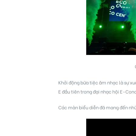
Khởi động bữa tiệc âm nhạc là sự xu
E đầu tiên trong đại nhạc hội E-Co
Các màn biểu diễn đã mang đến nhữn