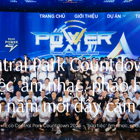
TRANG CHỦ
GIỚI THIỆU
DỰ ÁN
T
ntral Park Countdo
iệc’ âm nhạc, pháo
 năm mới đầy cảm
Eco Central Park Countdown 2025 – ‘bữa tiệc’ âm nhạc, ph