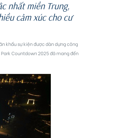
ậc nhất miền Trung,
nhiều cảm xúc cho cư
Sân khấu sự kiện được dàn dựng công
ral Park Countdown 2025 đã mang đến