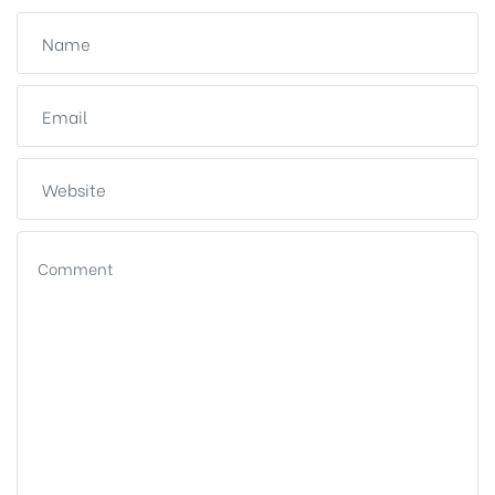
Biên
 Park