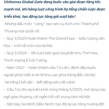
Vinhomes Global Gate đang bước vào giai đoạn tăng tốc
mạnh mẽ, khi hàng loạt công trình hạ tầng chiến lược được
triển khai, tạo động lực tăng giá vượt bậc!
Những dấu mốc “vàng” tạo nên cú hích cho Thành phố
Thương mại Quốc tế:
–
Quý 3/2025 hoàn thành The Grand Expo – biểu tượng văn
ng
hóa – kinh tế mới của Hà Nội.
– Quý 3/2025 – lần lượt bàn giao ba phân khu Tinh Hoa,
ont
Thịnh Vượng & Cát Tường.
–
Năm 2027 – Hoàn thành cầu Tứ Liên, đánh dấu bước
ngoặt phát triển kinh tế khu vực phía Đông Bắc Hà Nội.
Hạ tầng khởi sắc – Bất động sản cất cánh:
–
Cầu Tứ Liên dự kiến khởi công tháng 5/2025, mở rộng cửa
ngõ giao thương, rút ngắn kết nối trung tâm Hà Nội.
–
Sân bay Gia Bình (Bắc Ninh) tạo động lực tăng trưởng đột