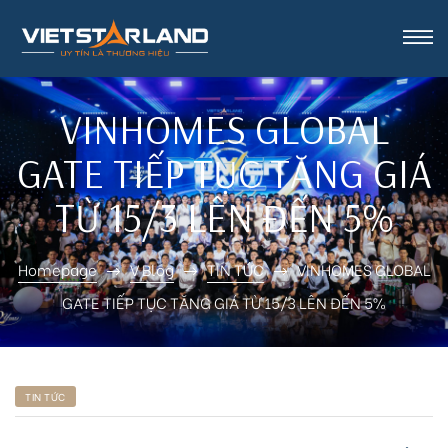
rk Vinh
VINHOMES GLOBAL
GATE TIẾP TỤC TĂNG GIÁ
TỪ 15/3 LÊN ĐẾN 5%
Homepage
V Blog
TIN TỨC
VINHOMES GLOBAL
GATE TIẾP TỤC TĂNG GIÁ TỪ 15/3 LÊN ĐẾN 5%
TIN TỨC