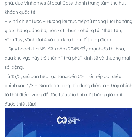
phá, đưa Vinhomes Global Gate thành trung tâm thu hút
khách quốc tế.
–
Vị trí chiến lược – Hưởng lợi trực tiếp từ mạng lưới hạ tầng
giao thông đồng bộ, liên kết nhanh chóng tới Nhật Tân,
Vĩnh Tuy, Vành đai 4 và các khu kinh tế trọng điểm.
– Quy hoạch Hà Nội đến năm 2045 đẩy mạnh đô thị hóa,
ri
đưa khu vực này trở thành “thủ phủ” kinh tế và thương mại
sôi động.
Từ 15/3, giá bán tiếp tục tăng đến 5%, nối tiếp đợt điều
chỉnh vào 1/3 – Giai đoạn tăng tốc đang diễn ra – Đây chính
là thời điểm vàng để đầu tư trước khi mặt bằng giá mới
được thiết lập!