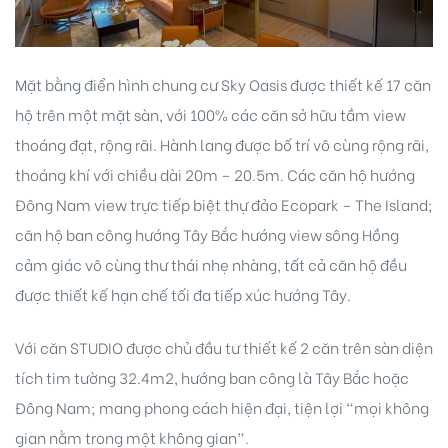
Mặt bằng điển hình chung cư Sky Oasis được thiết kế 17 căn
hộ trên một mặt sàn, với 100% các căn sở hữu tầm view
thoáng đạt, rộng rãi. Hành lang được bố trí vô cùng rộng rãi,
thoáng khí với chiều dài 20m – 20.5m. Các căn hộ hướng
Đông Nam view trực tiếp biệt thự đảo Ecopark – The Island;
căn hộ ban công hướng Tây Bắc hướng view sông Hồng
cảm giác vô cùng thư thái nhẹ nhàng, tất cả căn hộ đều
được thiết kế hạn chế tối đa tiếp xúc hướng Tây.
Với căn STUDIO được chủ đầu tư thiết kế 2 căn trên sàn diện
tích tim tường 32.4m2, hướng ban công là Tây Bắc hoặc
Đông Nam; mang phong cách hiện đại, tiện lợi “mọi không
gian nằm trong một không gian”.