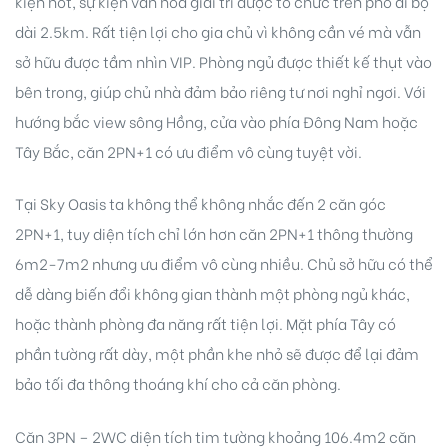
kiện hot, sự kiện văn hóa giải trí được tổ chức trên phố đi bộ
dài 2.5km. Rất tiện lợi cho gia chủ vì không cần vé mà vẫn
sở hữu được tầm nhìn VIP. Phòng ngủ được thiết kế thụt vào
bên trong, giúp chủ nhà đảm bảo riêng tư nơi nghỉ ngơi. Với
hướng bắc view sông Hồng, cửa vào phía Đông Nam hoặc
Tây Bắc, căn 2PN+1 có ưu điểm vô cùng tuyệt vời.
Tại Sky Oasis ta không thể không nhắc đến 2 căn góc
2PN+1, tuy diện tích chỉ lớn hơn căn 2PN+1 thông thường
6m2-7m2 nhưng ưu điểm vô cùng nhiều. Chủ sở hữu có thể
dễ dàng biến đổi không gian thành một phòng ngủ khác,
hoặc thành phòng đa năng rất tiện lợi. Mặt phía Tây có
phần tường rất dày, một phần khe nhỏ sẽ được để lại đảm
bảo tối đa thông thoáng khí cho cả căn phòng.
Căn 3PN – 2WC diện tích tim tường khoảng 106.4m2 căn