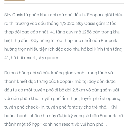
Sky Oasis là phân khu mới mà chủ đầu tư Ecopark giới thiệu
ra thị trường vào đầu tháng 4/2020. Sky Oasis gồm 2 tòa
tháp đôi cao cấp nhất, 41 tầng quy mô 1256 căn trong khu
biệt thự đảo. Đây cũng là tòa tháp cao nhất của Ecopark,
ng
hưởng trọn nhiều tiện ích độc đáo như hồ bơi kính trên tầng
41, hồ bơi resort, sky garden.
ont
Dự án không chỉ sở hữu không gian xanh, trong lành và
thanh khiết đặc trưng của Ecopark mà tại đây còn được
đầu tư cả một tuyến phố đi bộ dài 2.5km vô cùng sầm uất
với các phân khu: tuyến phố ẩm thực, tuyến phố shopping,
tuyến phố check-in, tuyến phố fantasy cho trẻ nhỏ… Khi
hoàn thành, phân khu này được kỳ vọng sẽ biến Ecopark trở
thành một tổ hợp “xanh hơn resort và vui hơn phố”.