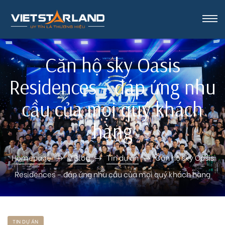
rk Vinh
Căn hộ sky Oasis
Residences – đáp ứng nhu
cầu của mọi quý khách
hàng
Homepage
V Blog
Tin dự án
Căn hộ sky Oasis
Residences – đáp ứng nhu cầu của mọi quý khách hàng
TIN DỰ ÁN