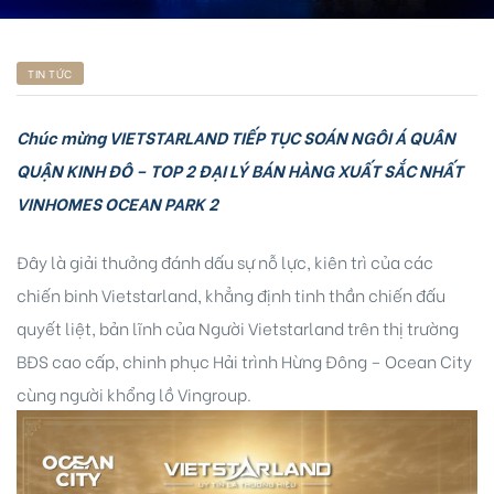
TIN TỨC
Chúc mừng VIETSTARLAND TIẾP TỤC SOÁN NGÔI Á QUÂN
QUẬN KINH ĐÔ – TOP 2 ĐẠI LÝ BÁN HÀNG XUẤT SẮC NHẤT
ng
VINHOMES OCEAN PARK 2
ont
Đây là giải thưởng đánh dấu sự nỗ lực, kiên trì của các
chiến binh Vietstarland, khẳng định tinh thần chiến đấu
quyết liệt, bản lĩnh của Người Vietstarland trên thị trường
BĐS cao cấp, chinh phục Hải trình Hừng Đông – Ocean City
cùng người khổng lồ Vingroup.