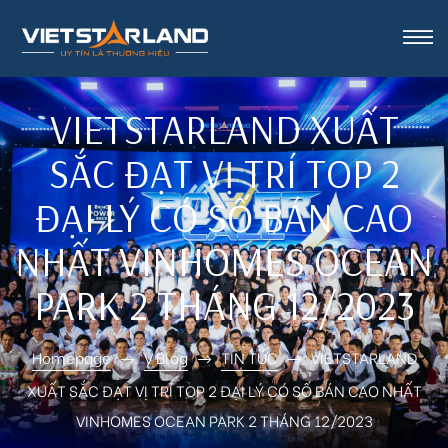
rk Vinh
VIETSTARLAND XUẤT
SẮC ĐẠT VỊ TRÍ TOP 2
ĐẠI LÝ CÓ SỐ BÁN CAO
NHẤT VINHOMES OCEAN
PARK 2 THÁNG 12/2023
Homepage
V Blog
TIN TỨC
VIETSTARLAND
XUẤT SẮC ĐẠT VỊ TRÍ TOP 2 ĐẠI LÝ CÓ SỐ BÁN CAO NHẤT
VINHOMES OCEAN PARK 2 THÁNG 12/2023