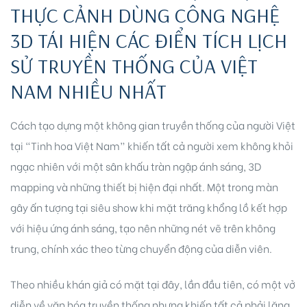
THỰC CẢNH DÙNG CÔNG NGHỆ
3D TÁI HIỆN CÁC ĐIỂN TÍCH LỊCH
SỬ TRUYỀN THỐNG CỦA VIỆT
NAM NHIỀU NHẤT
Cách tạo dựng một không gian truyền thống của người Việt
tại “Tinh hoa Việt Nam” khiến tất cả người xem không khỏi
ngạc nhiên với một sân khấu tràn ngập ánh sáng, 3D
mapping và những thiết bị hiện đại nhất. Một trong màn
gây ấn tượng tại siêu show khi mặt trăng khổng lồ kết hợp
với hiệu ứng ánh sáng, tạo nên những nét vẽ trên không
trung, chính xác theo từng chuyển động của diễn viên.
Theo nhiều khán giả có mặt tại đây, lần đầu tiên, có một vở
diễn về văn hóa truyền thống nhưng khiến tất cả phải lặng