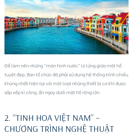
idences
Để làm nên những “màn hình nước” lơ lửng giữa mặt hồ
tuyệt đẹp, Ban tổ chức đã phải sử dụng hệ thống trình chiếu
khủng nhất hiện tại với một loạt những thiết bị cơ khí được
sắp xếp kì công, ẩn ngay dưới mặt hồ rộng lớn.
cean
2. “TINH HOA VIỆT NAM” –
CHƯƠNG TRÌNH NGHỆ THUẬT