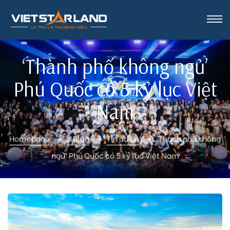
rk Vinh
‘Thành phố không ngủ’
Phú Quốc có 5 kỷ lục Việt
Nam
Homepage
V Blog
Tin dự án
‘Thành phố không
ngủ’ Phú Quốc có 5 kỷ lục Việt Nam