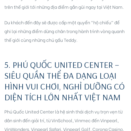
trên thế giới tới những địa điểm gần gũi ngay tại Việt Nam.
Du khách đến đây sẽ được cấp một quyển “hộ chiếu” để
ghi lại những điểm dừng chân trong hành trình vòng quanh
thế giới cùng những chú gấu Teddy.
5. PHÚ QUỐC UNITED CENTER –
SIÊU QUẦN THỂ ĐA DẠNG LOẠI
HÌNH VUI CHƠI, NGHỈ DƯỠNG CÓ
DIỆN TÍCH LỚN NHẤT VIỆT NAM
Phú Quốc United Center là hệ sinh thái dịch vụ trọn vẹn từ
dân sinh đến giải trí, từ VinSchool, Vinmec đến Vinpearl,
VinWonders, Vinpearl Safari, Vinpearl Golf, Corona Casino,