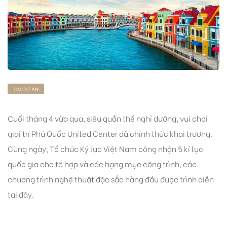
ng
TIN DỰ ÁN
ont
Cuối tháng 4 vừa qua, siêu quần thể nghỉ dưỡng, vui chơi
giải trí Phú Quốc United Center đã chính thức khai trương.
Cùng ngày, Tổ chức Kỷ lục Việt Nam công nhận 5 kỉ lục
quốc gia cho tổ hợp và các hạng mục công trình, các
chương trình nghệ thuật đặc sắc hàng đầu được trình diễn
tại đây.