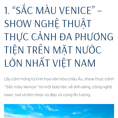
1. “SẮC MÀU VENICE” –
SHOW NGHỆ THUẬT
THỰC CẢNH ĐA PHƯƠNG
TIỆN TRÊN MẶT NƯỚC
ri
LỚN NHẤT VIỆT NAM
Lấy cảm hứng từ tinh hoa văn hóa châu Âu, show thực cảnh
“Sắc màu Venice” là một bữa tiệc về ánh sáng, công nghệ
laser, led và âm nhạc vũ đạo vô cùng ấn tượng.