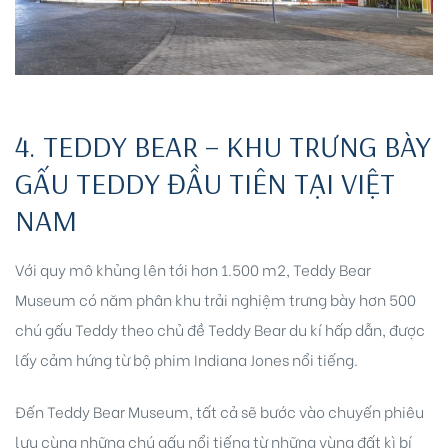
4. TEDDY BEAR – KHU TRƯNG BÀY
GẤU TEDDY ĐẦU TIÊN TẠI VIỆT
NAM
Với quy mô khủng lên tới hơn 1.500 m2, Teddy Bear
Museum có năm phân khu trải nghiệm trưng bày hơn 500
chú gấu Teddy theo chủ đề Teddy Bear du kí hấp dẫn, được
lấy cảm hứng từ bộ phim Indiana Jones nổi tiếng.
Đến Teddy Bear Museum, tất cả sẽ bước vào chuyến phiêu
lưu cùng những chú gấu nổi tiếng từ những vùng đất kì bí