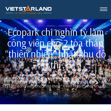
rk Vinh
Ecopark chi nghìn tỷ làm
công viên cho 2 tòa tháp
“thiên nhiên” nhất khu đô
thị
Homepage
V Blog
Tin dự án
Ecopark chi nghìn
tỷ làm công viên cho 2 tòa tháp “thiên nhiên” nhất khu đô
thị