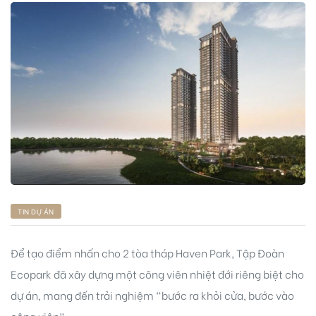
ng
ont
TIN DỰ ÁN
Để tạo điểm nhấn cho 2 tòa tháp Haven Park, Tập Đoàn
Ecopark đã xây dựng một công viên nhiệt đới riêng biệt cho
dự án, mang đến trải nghiệm “bước ra khỏi cửa, bước vào
công viên”.