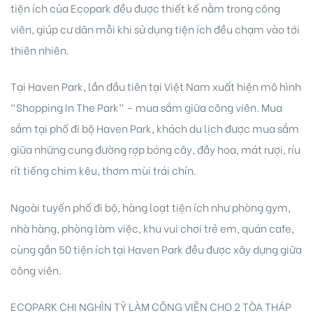
tiện ích của Ecopark đều được thiết kế nằm trong công
viên, giúp cư dân mỗi khi sử dụng tiện ích đều chạm vào tới
thiên nhiên.
Tại Haven Park, lần đầu tiên tại Việt Nam xuất hiện mô hình
“Shopping In The Park” – mua sắm giữa công viên. Mua
sắm tại phố đi bộ Haven Park, khách du lịch được mua sắm
giữa những cung đường rợp bóng cây, đầy hoa, mát rượi, ríu
rít tiếng chim kêu, thơm mùi trái chín.
Ngoài tuyến phố đi bộ, hàng loạt tiện ích như phòng gym,
nhà hàng, phòng làm việc, khu vui chơi trẻ em, quán cafe,
cùng gần 50 tiện ích tại Haven Park đều được xây dựng giữa
công viên.
ECOPARK CHI NGHÌN TỶ LÀM CÔNG VIÊN CHO 2 TÒA THÁP