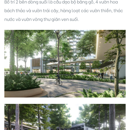
Bố trí 2 bên dòng suối là cầu dạo bộ bằng gỗ, 4 vườn hoa
bách thảo và vườn trái cây, hàng loạt các vườn thiền, thác
nước và vườn võng thư giãn ven suối.