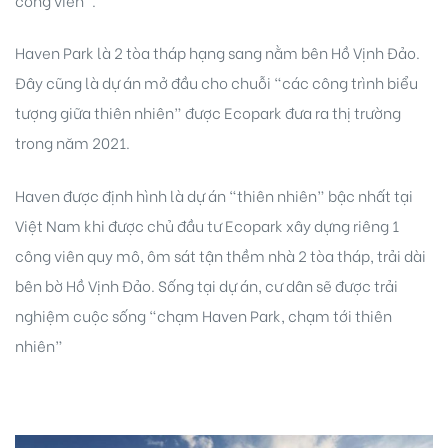
Haven Park là 2 tòa tháp hạng sang nằm bên Hồ Vịnh Đảo.
Đây cũng là dự án mở đầu cho chuỗi “các công trình biểu
tượng giữa thiên nhiên” được Ecopark đưa ra thị trường
trong năm 2021.
ri
Haven được định hình là dự án “thiên nhiên” bậc nhất tại
Việt Nam khi được chủ đầu tư Ecopark xây dựng riêng 1
công viên quy mô, ôm sát tận thềm nhà 2 tòa tháp, trải dài
bên bờ Hồ Vịnh Đảo. Sống tại dự án, cư dân sẽ được trải
nghiệm cuộc sống “chạm Haven Park, chạm tới thiên
nhiên”