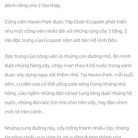
dành riêng cho 2 tòa tháp.
Công viên Haven Park được Tập Đoàn Ecopark phát triển
như một công viên nhiệt đới với những rừng cây 3 tầng, 3
lớp đặc trưng của Ecopark nằm sát bên Hồ Vịnh Đảo.
Đặc trưng của công viên là những con đường nhỏ, ẩn mình
dưới những hàng cây, chạy men theo 4 hồ nước trong xanh
được xây dựng ngay sát thềm nhà. Tại Haven Park, mỗi buổi
sớm, cư dân vừa có thể uống cafe sáng trong những nhà
hàng, vừa ngắm những đàn cá bơi tung tăng dưới những hồ
nước, những đàn sóc tìm trái chín trên cây, hay đàn chim
mới nở trên cành…
Những cung đường này, cây trồng thành nhiều lớp, những
tia nắng chiếu qua vòm lá, rơi xuống đường thành giọt