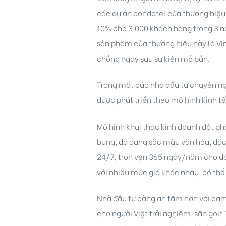
các dự án condotel của thương hiệu 
10% cho 3.000 khách hàng trong 3 nă
sản phẩm của thương hiệu này là Vi
chóng ngay sau sự kiện mở bán.
Trong mắt các nhà đầu tư chuyên ng
Biên
được phát triển theo mô hình kinh t
 Park
Mô hình khai thác kinh doanh đột phá
bừng, đa dạng sắc màu văn hóa, đặc 
24/7, trọn vẹn 365 ngày/năm cho dò
với nhiều mức giá khác nhau, có thể
Nhà đầu tư càng an tâm hơn với cam 
cho người Việt trải nghiệm, sân golf