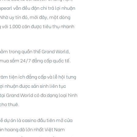
pearl vẫn đều đặn chi trả lợi nhuận
 Nhờ uy tín đó, mới đây, một dòng
 với 1.000 căn được tiêu thụ nhanh
 nằm trong quần thể Grand World,
và mua sắm 24/7 đẳng cấp quốc tế.
răm tiện ích đẳng cấp và lễ hội tưng
ợi nhuận được sản sinh liên tục
ại Grand World có đa dạng loại hình
cho thuê.
ề dự án là casino đầu tiên mở cửa
 bán hoang dã lớn nhất Việt Nam