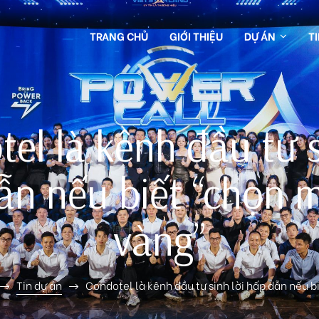
TRANG CHỦ
GIỚI THIỆU
DỰ ÁN
T
el là kênh đầu tư s
ẫn nếu biết “chọn m
vàng”
Tin dự án
Condotel là kênh đầu tư sinh lời hấp dẫn nếu 