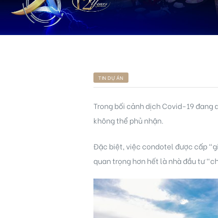
TIN DỰ ÁN
ng
Trong bối cảnh dịch Covid-19 đang d
ont
không thể phủ nhận.
Đặc biệt, việc condotel được cấp “gi
quan trọng hơn hết là nhà đầu tư “c