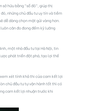
 sở hữu bằng “sổ đỏ”, giúp thị
đó, những chủ đầu tư uy tín và tiềm
ì sẽ dễ dàng chọn mặt gửi vàng hơn.
à luôn cân đo đong đếm kỹ lưỡng
inh, một nhà đầu tư tại Hà Nội, tin
ược phát triển đột phá, tạo lợi thế
em xét tính khả thi của cam kết lợi
n chủ đầu tư tự vận hành tốt thì có
ng cam kết lợi nhuận trước khi