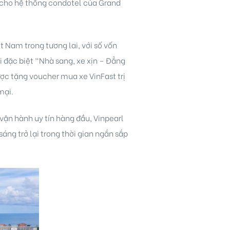
 cho hệ thống condotel của Grand
ệt Nam trong tương lai, với số vốn
ãi đặc biệt “Nhà sang, xe xịn – Đẳng
ợc tặng voucher mua xe VinFast trị
mại.
ị vận hành uy tín hàng đầu, Vinpearl
áng trở lại trong thời gian ngắn sắp