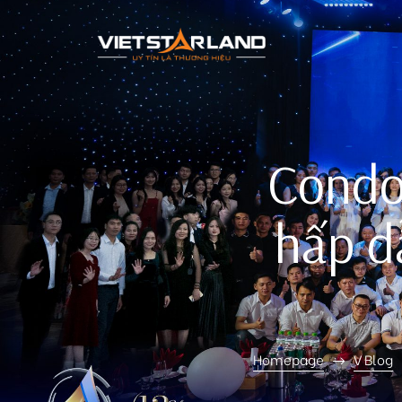
rk Vinh
Condot
hấp d
Homepage
V Blog