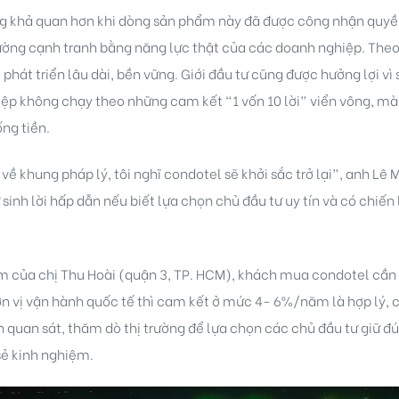
ng khả quan hơn khi dòng sản phẩm này đã được công nhận quyền
ờng cạnh tranh bằng năng lực thật của các doanh nghiệp. Theo 
 phát triển lâu dài, bền vững. Giới đầu tư cũng được hưởng lợi v
iệp không chạy theo những cam kết “1 vốn 10 lời” viển vông, m
ống tiền.
ề khung pháp lý, tôi nghĩ condotel sẽ khởi sắc trở lại”, anh Lê M
inh lời hấp dẫn nếu biết lựa chọn chủ đầu tư uy tín và có chiến l
 của chị Thu Hoài (quận 3, TP. HCM), khách mua condotel cần x
n vị vận hành quốc tế thì cam kết ở mức 4- 6%/năm là hợp lý, cò
quan sát, thăm dò thị trường để lựa chọn các chủ đầu tư giữ đú
sẻ kinh nghiệm.