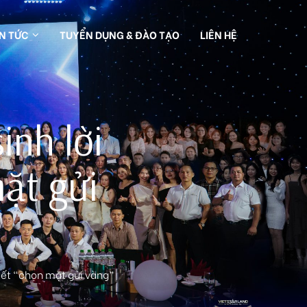
IN TỨC
TUYỂN DỤNG & ĐÀO TẠO
LIÊN HỆ
inh lời
ặt gửi
biết “chọn mặt gửi vàng”