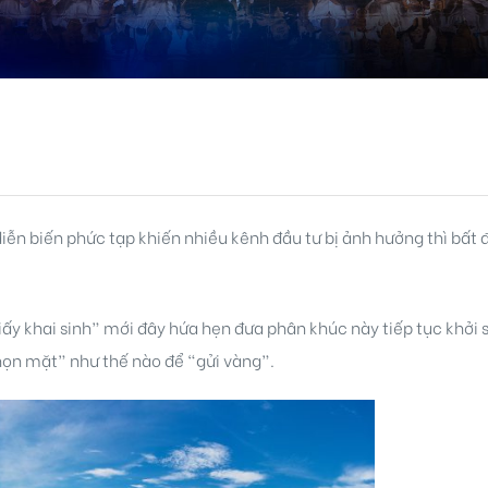
iễn biến phức tạp khiến nhiều kênh đầu tư bị ảnh hưởng thì bất 
ấy khai sinh” mới đây hứa hẹn đưa phân khúc này tiếp tục khởi s
họn mặt” như thế nào để “gửi vàng”.