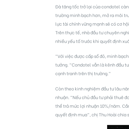
Đà tăng tốc trở lại của condotel cà
trường minh bạch hơn, mở ra môi trư
lực tài chính vững mạnh sẽ có cơ hội
Trên thực tế, nhà đầu tư chuyên ngh
nhiều yếu tố trước khi quyết định xu
idences
“Với việc được cấp sổ đỏ, minh bạch v
tưởng. “Condotel vẫn là kênh đầu tư s
cạnh tranh trên thị trường.”
Còn theo kinh nghiệm đầu tư lâu năm
nhuận. “Nếu chủ đầu tư phải thuê đơ
thể trả mức lợi nhuận 10%/năm. Cần 
cean
quyết định mua”, chị Thu Hoài chia 