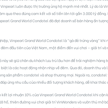
Vinpearl luôn được thị trường ủng hộ mạnh mẽ nhất. Lý do là Vin
m qua theo đúng cam kết với số tiền lên tới gần 3.000 tỷ đồng.
npearl Grand World Condotel đã đạt doanh số bán hàng ấn tượng
hiệp, Vinpearl Grand World Condotel là “gà đẻ trứng vàng” khi
ế đêm đầu tiên của Việt Nam, một điểm đến vui chơi – giải trí 
 này sẽ giữ chân du khách lưu trú lâu hơn để trải nghiệm hàng t
biệt là các hoạt động nhộn nhịp về đêm. Qua đó, doanh thu và l
ng sản phẩm condotel và shop thương mại. Ngoài ra, condotel t
 đáp ứng nhu cầu của nhiều đối tượng khách hàng, dễ khai thác 
kết lợi nhuận 10% của Vinpearl Grand World Condotel khi cận k
 18 hố, thiên đường vui chơi giải trí VinWonders và vườn thú mở