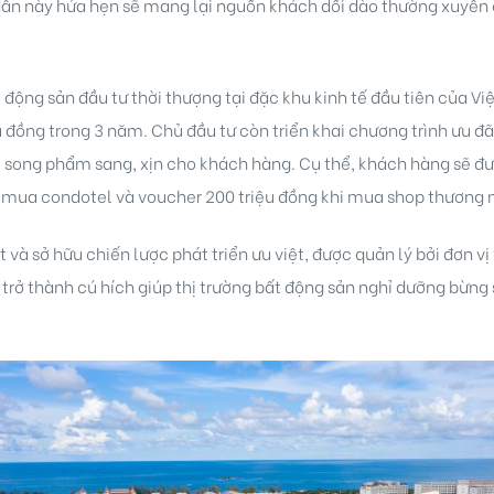
dẫn này hứa hẹn sẽ mang lại nguồn khách dồi dào thường xuyên
 động sản đầu tư thời thượng tại đặc khu kinh tế đầu tiên của Vi
ệu đồng trong 3 năm. Chủ đầu tư còn triển khai chương trình ưu đ
u song phẩm sang, xịn cho khách hàng. Cụ thể, khách hàng sẽ đư
hi mua condotel và voucher 200 triệu đồng khi mua shop thương 
t và sở hữu chiến lược phát triển ưu việt, được quản lý bởi đơn v
rở thành cú hích giúp thị trường bất động sản nghỉ dưỡng bừng s