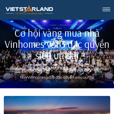
rk Vinh
Cơ hội vàng mua nhà
Vinhomes với 3 đặc quyền
siêu ưu đãi
Homepage
V Blog
Tin dự án
Cơ hội vàng mua
nhà Vinhomes với 3 đặc quyền siêu ưu đãi