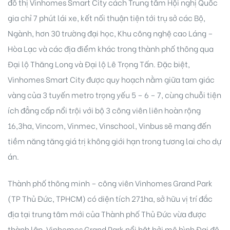
đô thị Vinhomes Smart City cách Trung tâm Hội nghị Quốc
gia chỉ 7 phút lái xe, kết nối thuận tiện tới trụ sở các Bộ,
Ngành, hơn 30 trường đại học, Khu công nghệ cao Láng –
Hòa Lạc và các địa điểm khác trong thành phố thông qua
Đại lộ Thăng Long và Đại lộ Lê Trọng Tấn. Đặc biệt,
Vinhomes Smart City được quy hoạch nằm giữa tam giác
vàng của 3 tuyến metro trọng yếu 5 – 6 – 7, cùng chuỗi tiện
ích đẳng cấp nổi trội với bộ 3 công viên liên hoàn rộng
16,3ha, Vincom, Vinmec, Vinschool, Vinbus sẽ mang đến
tiềm năng tăng giá trị không giới hạn trong tương lai cho dự
án.
Thành phố thông minh – công viên Vinhomes Grand Park
(TP Thủ Đức, TPHCM) có diện tích 271ha, sở hữu vị trí đắc
địa tại trung tâm mới của Thành phố Thủ Đức vừa được
thành lập. Vinhomes Grand Park nổi bật bởi mô hình Đại đô