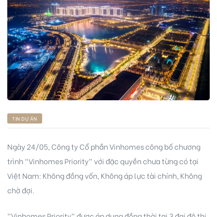
ng
ont
TIN DỰ ÁN
Ngày 24/05, Công ty Cổ phần Vinhomes công bố chương
trình “Vinhomes Priority” với đặc quyền chưa từng có tại
Việt Nam: Không đồng vốn, Không áp lực tài chính, Không
chờ đợi.
“Vinhomes Priority” được áp dụng đồng thời tại 3 đại đô thị