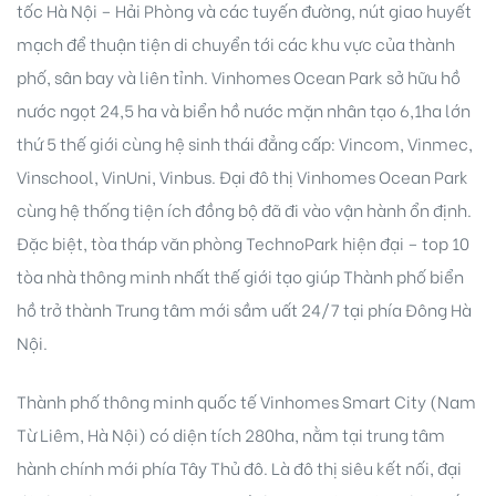
tốc Hà Nội – Hải Phòng và các tuyến đường, nút giao huyết
mạch để thuận tiện di chuyển tới các khu vực của thành
phố, sân bay và liên tỉnh. Vinhomes Ocean Park sở hữu hồ
nước ngọt 24,5 ha và biển hồ nước mặn nhân tạo 6,1ha lớn
thứ 5 thế giới cùng hệ sinh thái đẳng cấp: Vincom, Vinmec,
Vinschool, VinUni, Vinbus. Đại đô thị Vinhomes Ocean Park
cùng hệ thống tiện ích đồng bộ đã đi vào vận hành ổn định.
Đặc biệt, tòa tháp văn phòng TechnoPark hiện đại – top 10
tòa nhà thông minh nhất thế giới tạo giúp Thành phố biển
hồ trở thành Trung tâm mới sầm uất 24/7 tại phía Đông Hà
Nội.
Thành phố thông minh quốc tế Vinhomes Smart City (Nam
Từ Liêm, Hà Nội) có diện tích 280ha, nằm tại trung tâm
hành chính mới phía Tây Thủ đô. Là đô thị siêu kết nối, đại