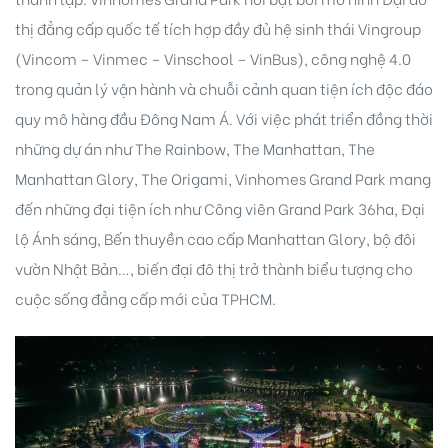
thị đẳng cấp quốc tế tích hợp đầy đủ hệ sinh thái Vingroup
(Vincom – Vinmec – Vinschool – VinBus), công nghệ 4.0
trong quản lý vận hành và chuỗi cảnh quan tiện ích độc đáo
quy mô hàng đầu Đông Nam Á. Với việc phát triển đồng thời
những dự án như The Rainbow, The Manhattan, The
Manhattan Glory, The Origami, Vinhomes Grand Park mang
đến những đại tiện ích như Công viên Grand Park 36ha, Đại
lộ Ánh sáng, Bến thuyền cao cấp Manhattan Glory, bộ đôi
vườn Nhật Bản…, biến đại đô thị trở thành biểu tượng cho
cuộc sống đẳng cấp mới của TPHCM.