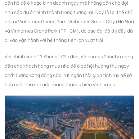
căn hộ để ở hoặc kinh doanh ngay mà không cần chờ đợi
như các dự án hình thành trong tương lai. Đây là lợi thế chỉ
có tại Vinhomes Ocean Park, Vinhomes Smart City (Hà Nội)
và Vinhomes Grand Park (TPHCM), do các đại đô thị đều đã
đi vào vận hành với hệ thống tiện ích vượt trội.
Với chính sách “3 Không” độc đáo, Vinhomes Priority mang
đến cho khách hàng mua nhà để ở cơ hội hưởng thụ ngay
chất lượng sống đẳng cấp, rút ngắn thời gian tích lũy để sở
hữu ngôi nhà mơ ước mang thương hiệu Vinhomes.