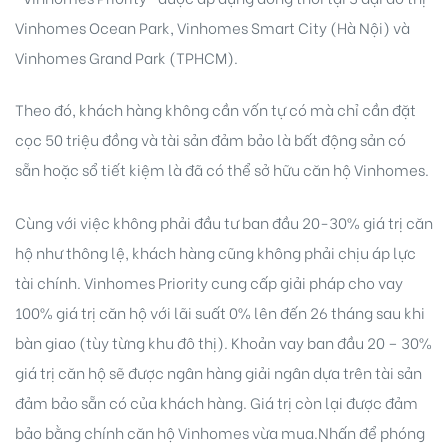
Vinhomes Ocean Park, Vinhomes Smart City (Hà Nội) và
Vinhomes Grand Park (TPHCM).
Theo đó, khách hàng không cần vốn tự có mà chỉ cần đặt
cọc 50 triệu đồng và tài sản đảm bảo là bất động sản có
sẵn hoặc sổ tiết kiệm là đã có thể sở hữu căn hộ Vinhomes.
ri
Cùng với việc không phải đầu tư ban đầu 20-30% giá trị căn
hộ như thông lệ, khách hàng cũng không phải chịu áp lực
tài chính. Vinhomes Priority cung cấp giải pháp cho vay
100% giá trị căn hộ với lãi suất 0% lên đến 26 tháng sau khi
bàn giao (tùy từng khu đô thị). Khoản vay ban đầu 20 – 30%
giá trị căn hộ sẽ được ngân hàng giải ngân dựa trên tài sản
đảm bảo sẵn có của khách hàng. Giá trị còn lại được đảm
bảo bằng chính căn hộ Vinhomes vừa mua.Nhấn để phóng